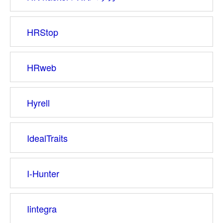
HRStop
HRweb
Hyrell
IdealTraits
I-Hunter
Iintegra