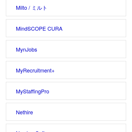
Milto / ミルト
MindSCOPE CURA
MynJobs
MyRecruitment+
MyStaffingPro
Nethire