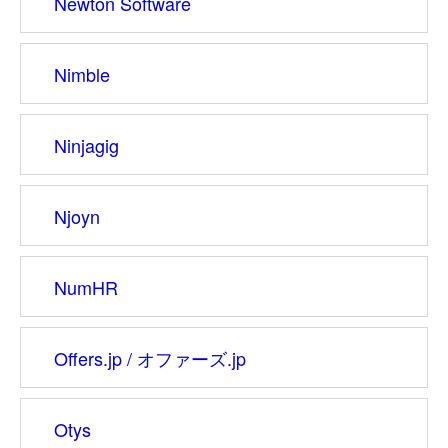
Newton Software
Nimble
Ninjagig
Njoyn
NumHR
Offers.jp / オファーズ.jp
Otys