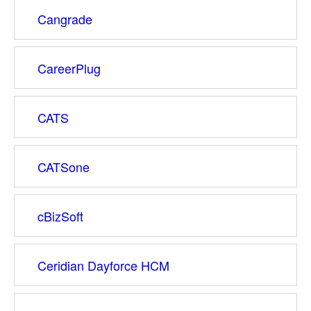
Cangrade
CareerPlug
CATS
CATSone
cBizSoft
Ceridian Dayforce HCM