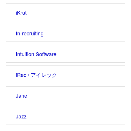
iKrut
In-recruiting
Intuition Software
iRec / アイレック
Jane
Jazz